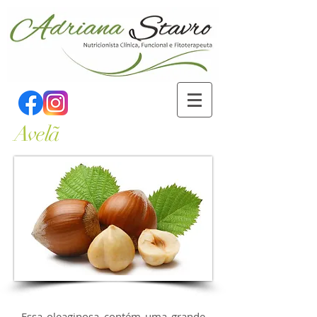
Avelã
Essa oleaginosa contém uma grande