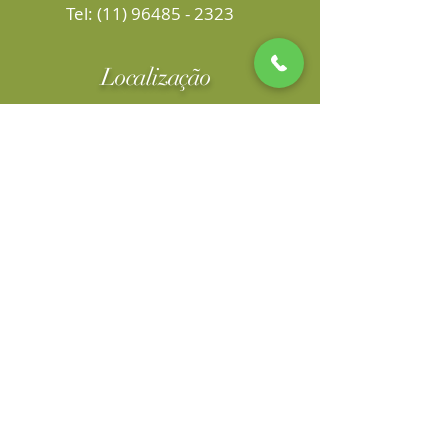
Tel:
(11) 96485 - 2323
Localização
Rua Vergueiro, 3558 Cj. 507
Chácara Klabin - São Paulo, SP
adrianastavro@terra.com.br
© 2017 por Adriana Stavro Criado
orgulhosamente por
Sacchi Comunicação
Integrada
© Todos os direitos reservados