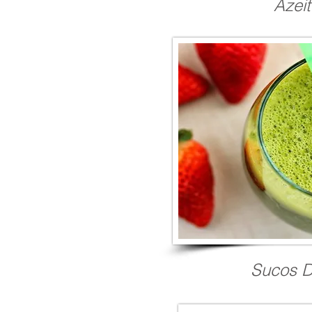
Azei
Sucos D