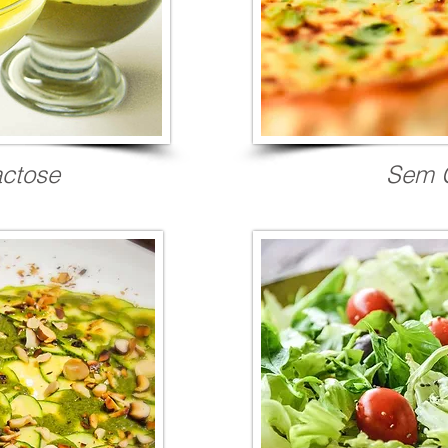
ctose
Sem 