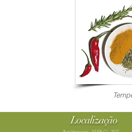
Temp
Localização
Rua Vergueiro, 3558 Cj. 507