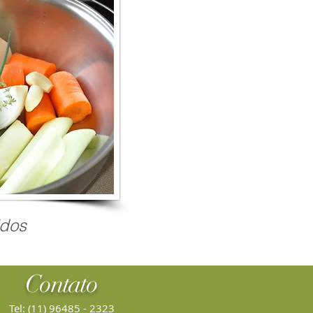
ldos
Contato
Tel: (11) 96485 - 2323