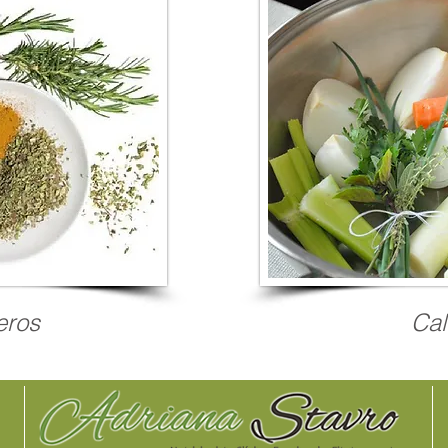
eros
Ca