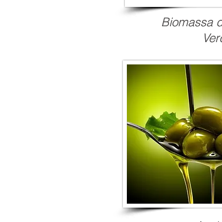
Biomassa 
Biomassa 
Ver
Ver