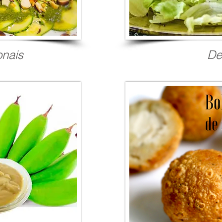
onais
De