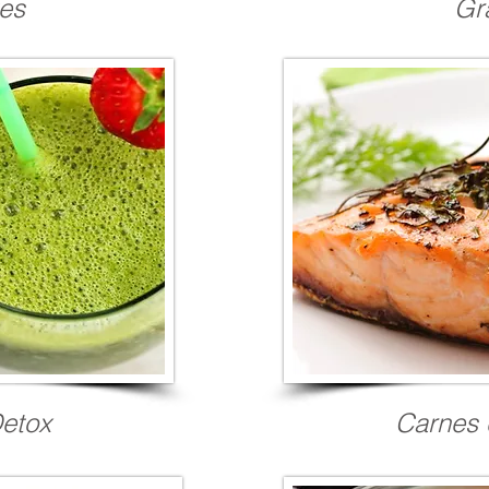
tes
Gr
etox
Carnes 