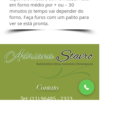
em forno médio por + ou – 30
minutos (o tempo vai depender do
forno. Faça furos com um palito para
ver se está pronta.
Contato
Tel:
(11) 96485 - 2323
Localização
Rua Vergueiro, 3558 Cj. 507
Chácara Klabin - São Paulo, SP