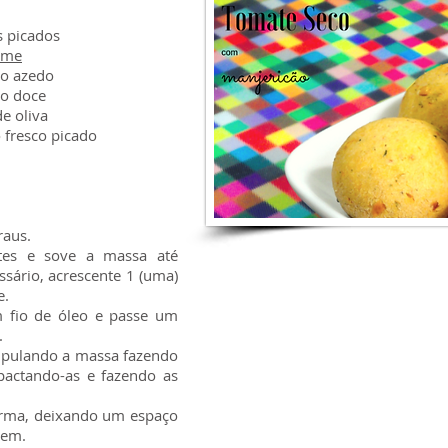
s picados
ame
lho azedo
ho doce
de oliva
 fresco picado
raus.
ntes e sove a massa até
sário, acrescente 1 (uma)
e.
 fio de óleo e passe um
.
ipulando a massa fazendo
actando-as e fazendo as
orma, deixando um espaço
dem.