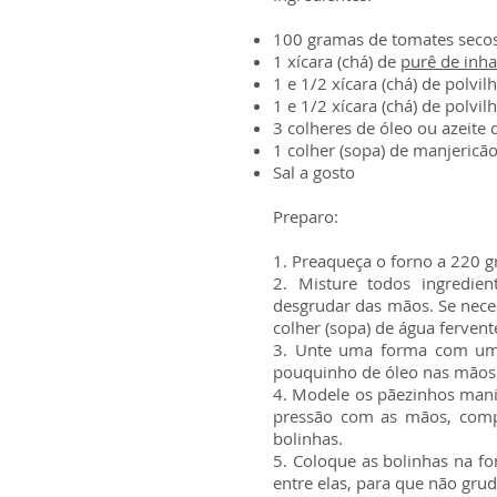
100 gramas de tomates seco
1 xícara (chá) de
purê de inh
1 e 1/2 xícara (chá) de polvi
1 e 1/2 xícara (chá) de polvil
3 colheres de óleo ou azeite 
1 colher (sopa) de manjericão
Sal a gosto
Preparo:
1. Preaqueça o forno a 220 g
2. Misture todos ingredie
desgrudar das mãos. Se neces
colher (sopa) de água fervent
3. Unte uma forma com um
pouquinho de óleo nas mãos
4. Modele os pãezinhos man
pressão com as mãos, comp
bolinhas.
5. Coloque as bolinhas na f
entre elas, para que não gru