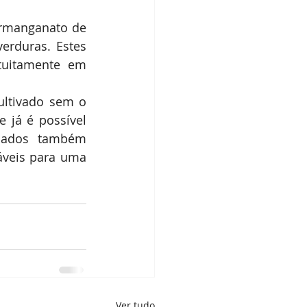
rmanganato de 
erduras. Estes 
uitamente em 
ultivado sem o 
 já é possível 
rcados também 
áveis para uma 
Ver tudo