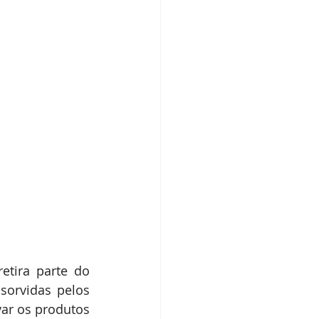
tira parte do 
orvidas pelos 
var os produtos 